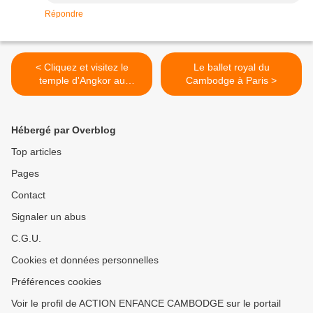
Répondre
< Cliquez et visitez le
Le ballet royal du
temple d'Angkor au
Cambodge à Paris >
Cambodge grâce à Google
Hébergé par Overblog
Top articles
Pages
Contact
Signaler un abus
C.G.U.
Cookies et données personnelles
Préférences cookies
Voir le profil de ACTION ENFANCE CAMBODGE sur le portail