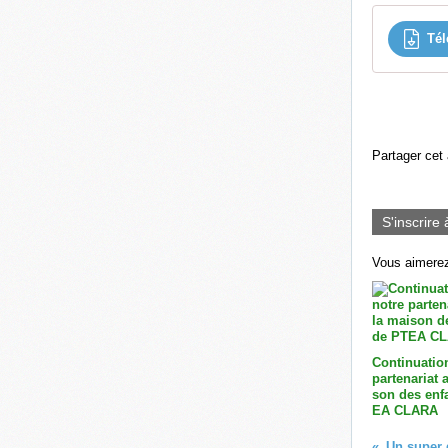
Tél
Partager cet 
S'inscrire 
Vous aimerez
Continuatio
partenariat 
son des enf
EA CLARA