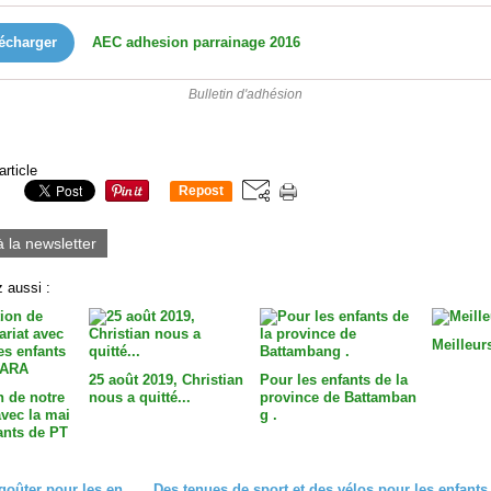
écharger
AEC adhesion parrainage 2016
Bulletin d'adhésion
article
Repost
0
à la newsletter
 aussi :
Meilleur
25 août 2019, Christian
Pour les enfants de la
n de notre
nous a quitté...
province de Battamban
avec la mai
g .
ants de PT
Un super goûter pour les enfants