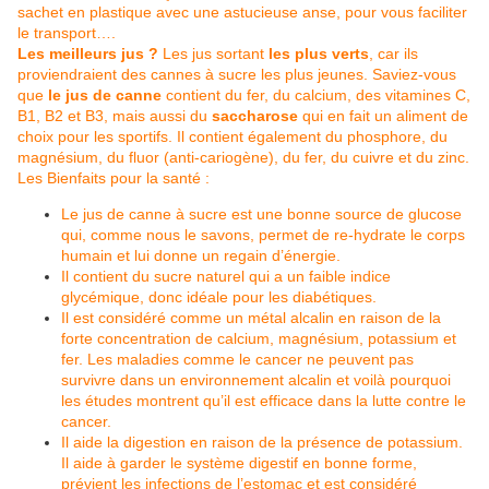
sachet en plastique avec une astucieuse anse, pour vous faciliter
le transport….
Les meilleurs jus ?
Les jus sortant
les plus verts
, car ils
proviendraient des cannes à sucre les plus jeunes. Saviez-vous
que
le jus de canne
contient du fer, du calcium, des vitamines C,
B1, B2 et B3, mais aussi du
saccharose
qui en fait un aliment de
choix pour les sportifs. Il contient également du phosphore, du
magnésium, du fluor (anti-cariogène), du fer, du cuivre et du zinc.
Les Bienfaits pour la santé :
Le jus de canne à sucre est une bonne source de glucose
qui, comme nous le savons, permet de re-hydrate le corps
humain et lui donne un regain d’énergie.
Il contient du sucre naturel qui a un faible indice
glycémique, donc idéale pour les diabétiques.
Il est considéré comme un métal alcalin en raison de la
forte concentration de calcium, magnésium, potassium et
fer. Les maladies comme le cancer ne peuvent pas
survivre dans un environnement alcalin et voilà pourquoi
les études montrent qu’il est efficace dans la lutte contre le
cancer.
Il aide la digestion en raison de la présence de potassium.
Il aide à garder le système digestif en bonne forme,
prévient les infections de l’estomac et est considéré