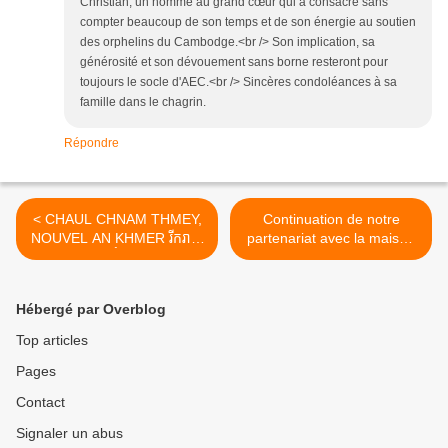
Christian, un homme au grand cœur qui a consacré sans
compter beaucoup de son temps et de son énergie au soutien
des orphelins du Cambodge.<br /> Son implication, sa
générosité et son dévouement sans borne resteront pour
toujours le socle d'AEC.<br /> Sincères condoléances à sa
famille dans le chagrin.
Répondre
< CHAUL CHNAM THMEY,
Continuation de notre
NOUVEL AN KHMER រីករាយ
partenariat avec la maison
ឆ្នាំថ្មី
des enfants de PTEA
CLARA >
Hébergé par Overblog
Top articles
Pages
Contact
Signaler un abus