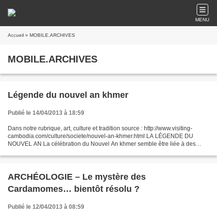
MENU
Accueil
» MOBILE.ARCHIVES
MOBILE.ARCHIVES
Légende du nouvel an khmer
Publié le 14/04/2013 à 18:59
Dans notre rubrique, art, culture et tradition source : http://www.visiting-
cambodia.com/culture/societe/nouvel-an-khmer.html LA LÉGENDE DU
NOUVEL AN La célébration du Nouvel An khmer semble être liée à des
croyances d’origine brahmaniques, le Cambodge...
ARCHÉOLOGIE – Le mystère des
Cardamomes… bientôt résolu ?
Publié le 12/04/2013 à 08:59