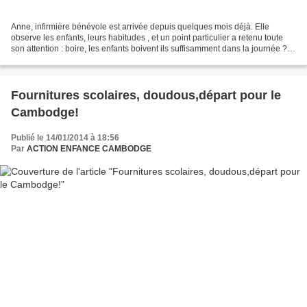
Anne, infirmière bénévole est arrivée depuis quelques mois déjà. Elle
observe les enfants, leurs habitudes , et un point particulier a retenu toute
son attention : boire, les enfants boivent ils suffisamment dans la journée ?
Le constat est là : les enfants...
Fournitures scolaires, doudous,départ pour le
Cambodge!
Publié le 14/01/2014 à 18:56
Par
ACTION ENFANCE CAMBODGE