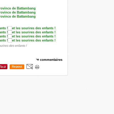
ourires des enfants !
commentaires
Repost
0