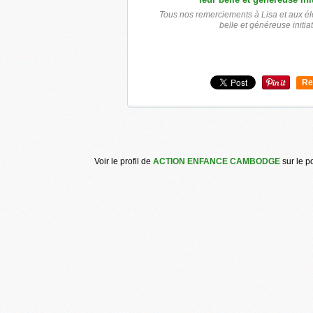
Tous nos remerciements à Lisa et aux él
belle et généreuse initiat
Re
0
Voir le profil de
ACTION ENFANCE CAMBODGE
sur le p