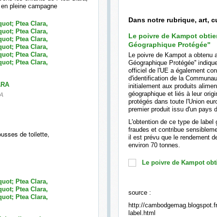
, en pleine campagne
Dans notre rubrique, art, cu
Le poivre de Kampot obtient
Géographique Protégée''
Le poivre de Kampot a obtenu av
Géographique Protégée'' indiqu
officiel de l'UE a également con
d'identification de la Communa
initialement aux produits alime
géographique et liés à leur ori
A
protégés dans toute l'Union eu
premier produit issu d'un pays 
L'obtention de ce type de label 
fraudes et contribue sensibleme
usses de toilette,
il est prévu que le rendement d
environ 70 tonnes.
source :
http://cambodgemag.blogspot.fr/
label.html