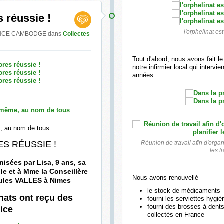
 réussie !
l'orphelinat e
NFANCE CAMBODGE
dans
Collectes
Tout d'abord, nous avons fait le
notre infirmier local qui intervie
années
me, au nom de tous
S RÉUSSIE !
Réunion de travail afin d'organi
les 
anisées par
Lisa, 9 ans, sa
le et à
Mme la Conseillère
Nous avons renouvellé
ule
s VALLES à Nimes
le stock de médicaments
nats ont reçu des
fourni les serviettes hygi
fourni des brosses à dents,
rice
collectés en France