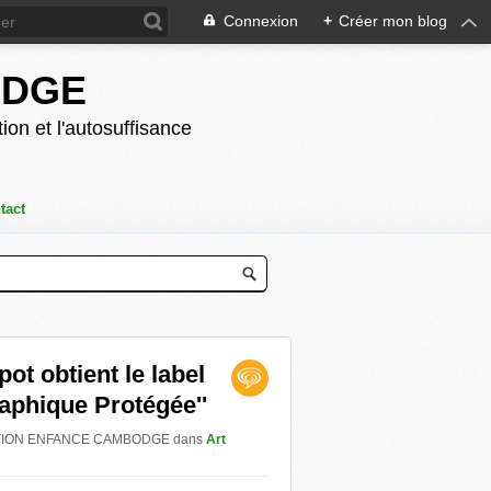
Connexion
+
Créer mon blog
ODGE
ion et l'autosuffisance
tact
ot obtient le label
raphique Protégée''
r ACTION ENFANCE CAMBODGE
dans
Art