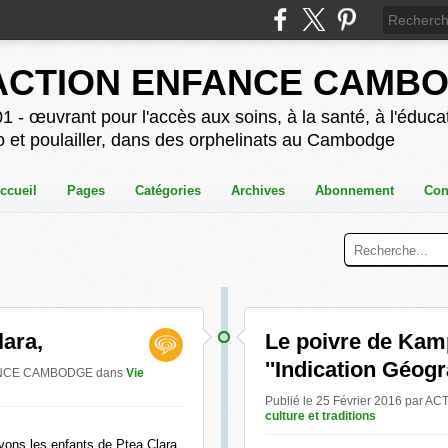
ACTION ENFANCE CAMB
1 - œuvrant pour l'accès aux soins, à la santé, à l'éducat
o et poulailler, dans des orphelinats au Cambodge
ccueil
Pages
Catégories
Archives
Abonnement
Con
lara,
Le poivre de Kamp
''Indication Géog
NFANCE CAMBODGE
dans
Vie
Publié le 25 Février 2016 pa
culture et traditions
uvons les enfants de Ptea Clara,