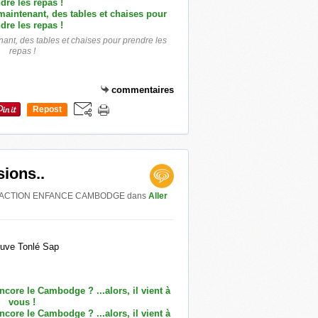
nant, des tables et chaises pour prendre les
repas !
commentaires
Repost
0
ions..
 par ACTION ENFANCE CAMBODGE
dans
Aller
euve Tonlé Sap