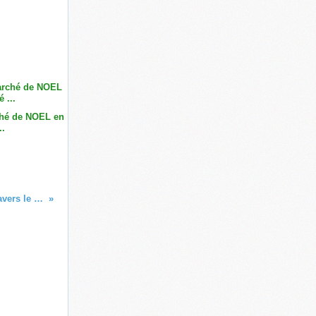
hé de NOEL en
..
Culture khmère : le costume khmer à travers le temps