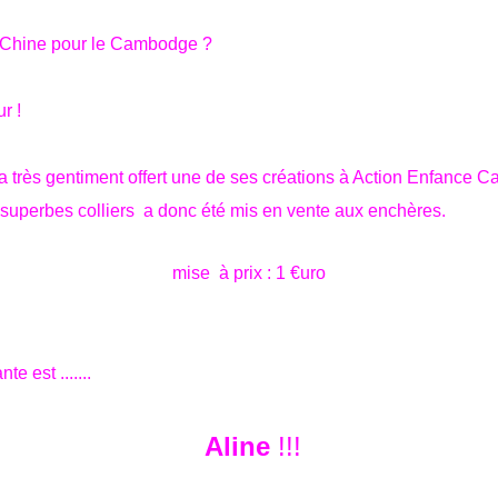
 Chine pour le Cambodge ?
r !
a très gentiment offert une de ses créations à Action Enfance 
superbes colliers a donc été mis en vente aux enchères.
mise à prix : 1 €uro
te est .......
Aline
!!!