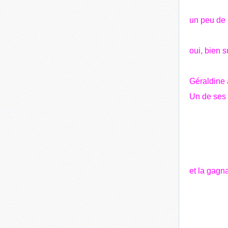
un peu de
oui, bien su
Géraldine 
Un de ses 
et la gagnan