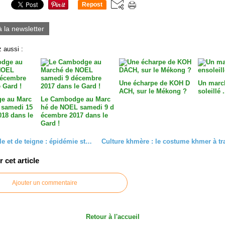
Repost
0
à la newsletter
 aussi :
Une écharpe de KOH D
Un marc
ACH, sur le Mékong ?
soleillé .
e au Marc
Le Cambodge au Marc
 samedi 15
hé de NOEL samedi 9 d
18 dans le
écembre 2017 dans le
Gard !
Cas de gale et de teigne : épidémie stoppée
cet article
Ajouter un commentaire
Retour à l'accueil