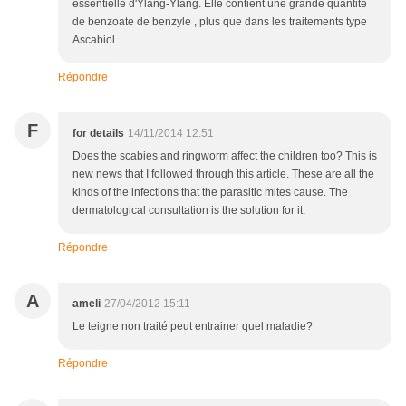
essentielle d'Ylang-Ylang. Elle contient une grande quantité
de benzoate de benzyle , plus que dans les traitements type
Ascabiol.
Répondre
F
for details
14/11/2014 12:51
Does the scabies and ringworm affect the children too? This is
new news that I followed through this article. These are all the
kinds of the infections that the parasitic mites cause. The
dermatological consultation is the solution for it.
Répondre
A
ameli
27/04/2012 15:11
Le teigne non traité peut entrainer quel maladie?
Répondre