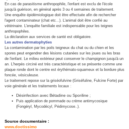
En cas de parasitisme anthropophile, l'enfant est exclu de l'école
jusqu'à guérison, en général après 3 ou 4 semaines de traitement.
Une enquête épidémiologique doit être effectuée afin de rechercher
l'agent contaminateur (chat etc...). L'animal doit être confié au
vétérinaire. L'enquête familiale est indispensable pour les teignes
anthropophiles.
La déclaration aux services de santé est obligatoire.
Les autres dermatophyties
La contamination par les poils teigneux du chat ou du chien et les
spores peut engendrer des lésions cutanées sur les joues ou les bras
de l'enfant. Le milieu extérieur peut conserver le champignon jusqu'à un
an. L'herpès circiné est très caractéristique et se présente comme une
plaque ronde dont le centre est érythémato-squameux et la bordure plus
foncée, vésiculeuse.
Le traitement repose sur la griséofulvine (Griséfuline, Fulcine Forte) par
voie générale et les traitements locaux :
Désinfection avec Bétadine ou Sporiline ;
Puis application de pommade ou crème antimycosique
(Fongéryl, Mycodécyl, Pédimycose..).
Source documentaire :
www.doctissimo