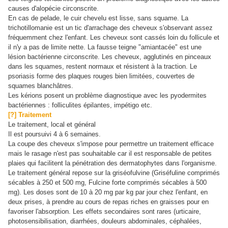
causes d'alopécie circonscrite.
En cas de pelade, le cuir chevelu est lisse, sans squame. La
trichotillomanie est un tic d'arrachage des cheveux s'observant assez
fréquemment chez l'enfant. Les cheveux sont cassés loin du follicule et
il n'y a pas de limite nette. La fausse teigne "amiantacée" est une
lésion bactérienne circonscrite. Les cheveux, agglutinés en pinceaux
dans les squames, restent normaux et résistent à la traction. Le
psoriasis forme des plaques rouges bien limitées, couvertes de
squames blanchâtres.
Les kérions posent un problème diagnostique avec les pyodermites
bactériennes : folliculites épilantes, impétigo etc.
[?] Traitement
Le traitement, local et général
Il est poursuivi 4 à 6 semaines.
La coupe des cheveux s'impose pour permettre un traitement efficace
mais le rasage n'est pas souhaitable car il est responsable de petites
plaies qui facilitent la pénétration des dermatophytes dans l'organisme.
Le traitement général repose sur la griséofulvine (Griséfuline comprimés
sécables à 250 et 500 mg, Fulcine forte comprimés sécables à 500
mg). Les doses sont de 10 à 20 mg par kg par jour chez l'enfant, en
deux prises, à prendre au cours de repas riches en graisses pour en
favoriser l'absorption. Les effets secondaires sont rares (urticaire,
photosensibilisation, diarrhées, douleurs abdominales, céphalées,