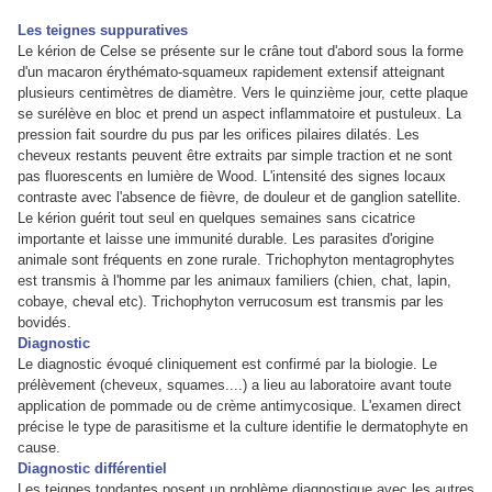
Les teignes suppuratives
Le kérion de Celse se présente sur le crâne tout d'abord sous la forme
d'un macaron érythémato-squameux rapidement extensif atteignant
plusieurs centimètres de diamètre. Vers le quinzième jour, cette plaque
se surélève en bloc et prend un aspect inflammatoire et pustuleux. La
pression fait sourdre du pus par les orifices pilaires dilatés. Les
cheveux restants peuvent être extraits par simple traction et ne sont
pas fluorescents en lumière de Wood. L'intensité des signes locaux
contraste avec l'absence de fièvre, de douleur et de ganglion satellite.
Le kérion guérit tout seul en quelques semaines sans cicatrice
importante et laisse une immunité durable. Les parasites d'origine
animale sont fréquents en zone rurale. Trichophyton mentagrophytes
est transmis à l'homme par les animaux familiers (chien, chat, lapin,
cobaye, cheval etc). Trichophyton verrucosum est transmis par les
bovidés.
Diagnostic
Le diagnostic évoqué cliniquement est confirmé par la biologie. Le
prélèvement (cheveux, squames....) a lieu au laboratoire avant toute
application de pommade ou de crème antimycosique. L'examen direct
précise le type de parasitisme et la culture identifie le dermatophyte en
cause.
Diagnostic différentiel
Les teignes tondantes posent un problème diagnostique avec les autres