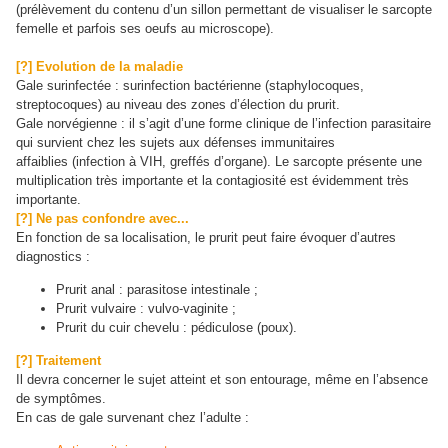
(prélèvement du contenu d’un sillon permettant de visualiser le sarcopte
femelle et parfois ses oeufs au microscope).
[?] Evolution de la maladie
Gale surinfectée : surinfection bactérienne (staphylocoques,
streptocoques) au niveau des zones d’élection du prurit.
Gale norvégienne : il s’agit d’une forme clinique de l’infection parasitaire
qui survient chez les sujets aux défenses immunitaires
affaiblies (infection à VIH, greffés d’organe). Le sarcopte présente une
multiplication très importante et la contagiosité est évidemment très
importante.
[?] Ne pas confondre avec...
En fonction de sa localisation, le prurit peut faire évoquer d’autres
diagnostics :
Prurit anal : parasitose intestinale ;
Prurit vulvaire : vulvo-vaginite ;
Prurit du cuir chevelu : pédiculose (poux).
[?] Traitement
Il devra concerner le sujet atteint et son entourage, même en l’absence
de symptômes.
En cas de gale survenant chez l’adulte :