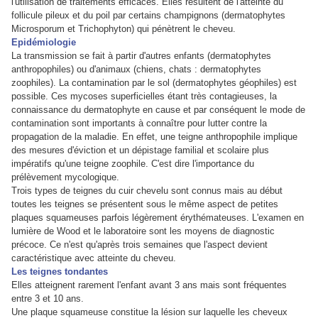
l'utilisation de traitements efficaces. Elles résultent de l'atteinte du
follicule pileux et du poil par certains champignons (dermatophytes
Microsporum et Trichophyton) qui pénètrent le cheveu.
Epidémiologie
La transmission se fait à partir d'autres enfants (dermatophytes
anthropophiles) ou d'animaux (chiens, chats : dermatophytes
zoophiles). La contamination par le sol (dermatophytes géophiles) est
possible. Ces mycoses superficielles étant très contagieuses, la
connaissance du dermatophyte en cause et par conséquent le mode de
contamination sont importants à connaître pour lutter contre la
propagation de la maladie. En effet, une teigne anthropophile implique
des mesures d'éviction et un dépistage familial et scolaire plus
impératifs qu'une teigne zoophile. C'est dire l'importance du
prélèvement mycologique.
Trois types de teignes du cuir chevelu sont connus mais au début
toutes les teignes se présentent sous le même aspect de petites
plaques squameuses parfois légèrement érythémateuses. L'examen en
lumière de Wood et le laboratoire sont les moyens de diagnostic
précoce. Ce n'est qu'après trois semaines que l'aspect devient
caractéristique avec atteinte du cheveu.
Les teignes tondantes
Elles atteignent rarement l'enfant avant 3 ans mais sont fréquentes
entre 3 et 10 ans.
Une plaque squameuse constitue la lésion sur laquelle les cheveux