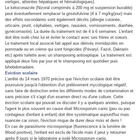
vertiges, atteintes hépatiques et hématologiques).
Le kétoconazole (Nizoral comprimés à 200 mg et suspension buvable)
peut éventuellement remplacer la griséofulvine (4 à 7 mg/kg/jour) mais
des effets secondaires sont également décrits (allergie cutanée,
urticaire, prurit, céphalées, vertiges, nausées, vomissements, diarrhée,
gynécomastie). La durée du traitement est de 4 à 6 semaines. L'enfant
doit être isolé chez lui et éviter le contact avec ses frères et soeurs.
Le traitement local associé fait appel aux dérivés immidazolés en
pommade ou en crème qui sont fongicides (Pévaryl, Fazol, Daktarin
etc) après toilette avec un shampooing antiseptique. Le traitement est
appliqué deux fois par jour et le shampooing est quotidien puis
bihebdomadaire.
Eviction scolaire
L'arrêté du 14 mars 1970 précise que l'éviction scolaire doit être
poursuivie jusqu'à l'obtention d'un prélèvement mycologique négatif,
sans faire de distinction entre les différents modes de contamination et
sans préciser s'il s'agit d'un examen direct ou d'une culture. Cette
éviction scolaire qui pouvait se discuter il y a quelques années, puisque
l'agent le plus souvent en cause était Microsporum canis (peu ou pas
contagieux d'enfant à enfant) doit être systématique aujourd'hui mais
nuancée car sinon, l'éviction risque de durer deux mois et demi !
En cas de parasitisme microsporique (fluorescence à la lumière de
Wood positive), l'enfant est exclu de l'école mais il peut y retourner
après 8 jours si le laboratoire a isolé Microsporum canis.