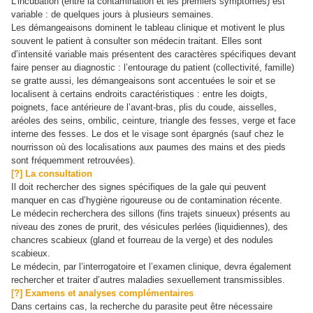
L’incubation (entre la contamination et les premiers symptômes) est
variable : de quelques jours à plusieurs semaines.
Les démangeaisons dominent le tableau clinique et motivent le plus
souvent le patient à consulter son médecin traitant. Elles sont
d’intensité variable mais présentent des caractères spécifiques devant
faire penser au diagnostic : l’entourage du patient (collectivité, famille)
se gratte aussi, les démangeaisons sont accentuées le soir et se
localisent à certains endroits caractéristiques : entre les doigts,
poignets, face antérieure de l’avant-bras, plis du coude, aisselles,
aréoles des seins, ombilic, ceinture, triangle des fesses, verge et face
interne des fesses. Le dos et le visage sont épargnés (sauf chez le
nourrisson où des localisations aux paumes des mains et des pieds
sont fréquemment retrouvées).
[?] La consultation
Il doit rechercher des signes spécifiques de la gale qui peuvent
manquer en cas d’hygiène rigoureuse ou de contamination récente.
Le médecin recherchera des sillons (fins trajets sinueux) présents au
niveau des zones de prurit, des vésicules perlées (liquidiennes), des
chancres scabieux (gland et fourreau de la verge) et des nodules
scabieux.
Le médecin, par l’interrogatoire et l’examen clinique, devra également
rechercher et traiter d’autres maladies sexuellement transmissibles.
[?] Examens et analyses complémentaires
Dans certains cas, la recherche du parasite peut être nécessaire