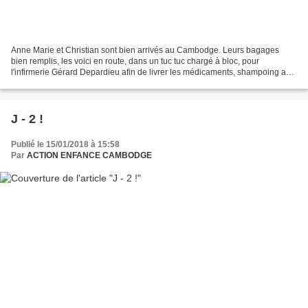
Anne Marie et Christian sont bien arrivés au Cambodge. Leurs bagages
bien remplis, les voici en route, dans un tuc tuc chargé à bloc, pour
l'infirmerie Gérard Depardieu afin de livrer les médicaments, shampoing anti
poux, matériel médical divers, dentifrice,...
J - 2 !
Publié le 15/01/2018 à 15:58
Par
ACTION ENFANCE CAMBODGE