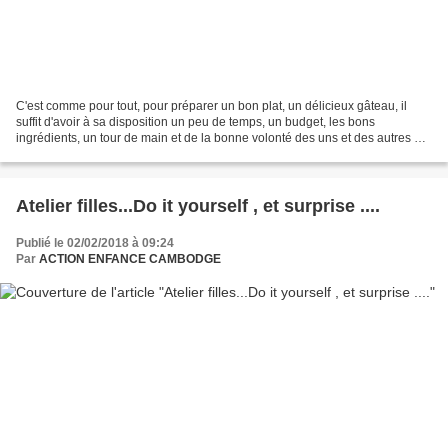
C'est comme pour tout, pour préparer un bon plat, un délicieux gâteau, il
suffit d'avoir à sa disposition un peu de temps, un budget, les bons
ingrédients, un tour de main et de la bonne volonté des uns et des autres et
cela n'a pas manqué !!! La découverte...
Atelier filles...Do it yourself , et surprise ....
Publié le 02/02/2018 à 09:24
Par
ACTION ENFANCE CAMBODGE