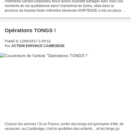
l'infirmerie Gérard Depardieu Nous avons souhaité partager avec vous ces
moments de vie quotidienne dans l'orphelinat de Seiha, situé dans la
province de Kandal Notre infirmière bénévole HORTENSE a mis en place "
un atelier spécial FILLES SANTE - HYGIENE...
Opérations TONGS !
Publié le 13/06/2017 à 09:52
Par
ACTION ENFANCE CAMBODGE
Chacun les siennes ! Si en France, porter des tongs est synonyme d'été, de
vacances, au Cambodge, c'est le quotidien des enfants.....et les tongs ça