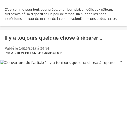
C'est comme pour tout, pour préparer un bon plat, un délicieux gâteau, il
suffit d'avoir à sa disposition un peu de temps, un budget, les bons
ingrédients, un tour de main et de la bonne volonté des uns et des autres et
cela n'a pas manqué !!! La découverte...
Il y a toujours quelque chose à réparer ...
Publié le 14/10/2017 à 20:54
Par
ACTION ENFANCE CAMBODGE