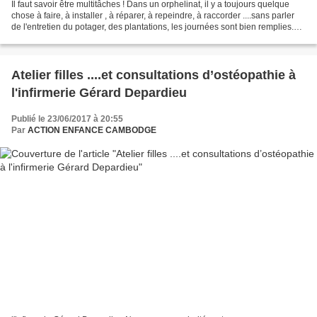
Il faut savoir être multitâches ! Dans un orphelinat, il y a toujours quelque
chose à faire, à installer , à réparer, à repeindre, à raccorder ....sans parler
de l'entretien du potager, des plantations, les journées sont bien remplies.
Dans la Maison...
Atelier filles ....et consultations d’ostéopathie à
l'infirmerie Gérard Depardieu
Publié le 23/06/2017 à 20:55
Par
ACTION ENFANCE CAMBODGE