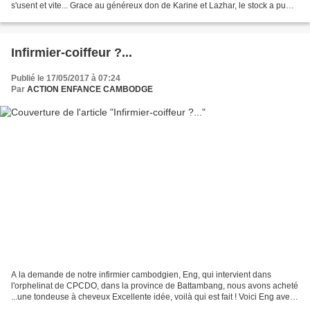
s'usent et vite... Grace au généreux don de Karine et Lazhar, le stock a pu
être réapprovisionné : une...
Infirmier-coiffeur ?...
Publié le 17/05/2017 à 07:24
Par
ACTION ENFANCE CAMBODGE
A la demande de notre infirmier cambodgien, Eng, qui intervient dans
l'orphelinat de CPCDO, dans la province de Battambang, nous avons acheté
...une tondeuse à cheveux Excellente idée, voilà qui est fait ! Voici Eng avec
une tondeuse toute neuve Ceci...